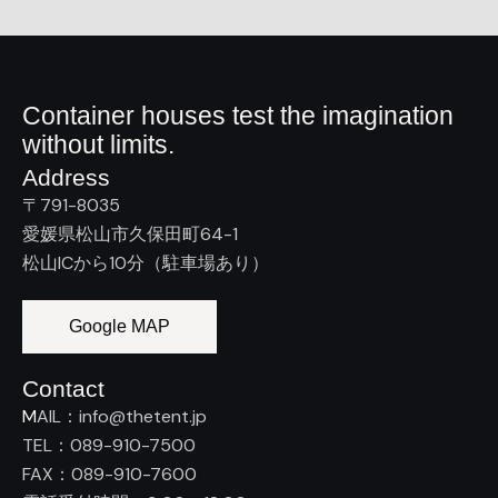
Container houses test
the imagination
without limits.
Address
〒791-8035
愛媛県松山市久保田町64-1
松山ICから10分（駐車場あり）
Google MAP
Contact
M
AIL：info@thetent.jp
TEL：089-910-7500
FAX：089-910-7600